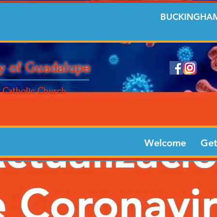
BUCKINGHAM
y of Guadalupe
Catholic Church
Welcome
Get