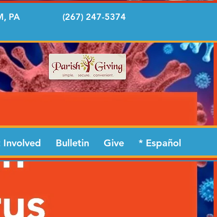
, PA
(267) 247-5374
 Involved
Bulletin
Give
* Español