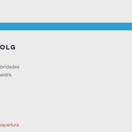
 OLG
toridades
uestra
eapertura.