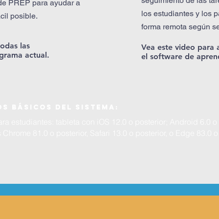
seguimiento de las tar
 de PREP para ayudar a
los estudiantes y los
cil posible.
forma remota según se
odas las
Vea este video para 
ograma actual.
el software de apren
os básicos del sistema:
ra estudiantes: tableta con iOS 12.0 o posterior; Android 6.0 o 
hrome 81.0 o posterior, Safari 13.0 o posterior, o Edge 83.0 o 