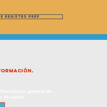
de registro PREP
nformación.
- Descripción general de
io de sesión.