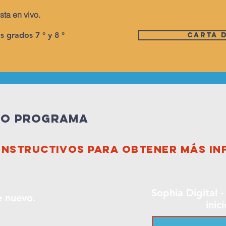
sta en vivo.
s grados 7 ° y 8 °
Carta 
ro programa
 instructivos para obtener más i
Sophia Digital 
e nuevo.
inic