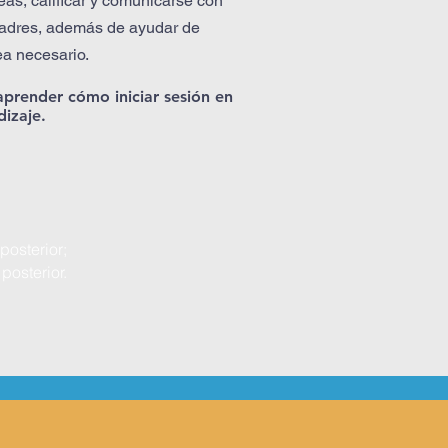
eas, calificar y comunicarse con
 padres, además de ayudar de
a necesario.
aprender cómo iniciar sesión en
dizaje.
posterior;
posterior.