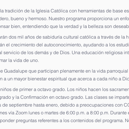
 tradición de la Iglesia Católica con herramientas de base es
adero, bueno y hermoso. Nuestro programa proporciona un enfo
 pensar bien, entendiendo que la verdad y la belleza son deseab
n dos mil años de sabiduría cultural católica a través de la hist
rán el crecimiento del autoconocimiento, ayudando a los estudia
a al servicio de los demás y de Dios. Una educación religiosa in
mar la vida de uno.
de Guadalupe que participan plenamente en la vida parroquia
en a un mayor bienestar espiritual que acerca a cada niño a Dio
iños de primer a octavo grado. Los niños hacen los sacrament
rado y la Confirmación en octavo grado. Las clases se imparte
s de septiembre hasta enero, debido a preocupaciones con CO
ones vía Zoom lunes o martes de 6:00 p.m. a 8:00 p.m. Durante
sponder preguntas referentes a los contenidos del programa. 