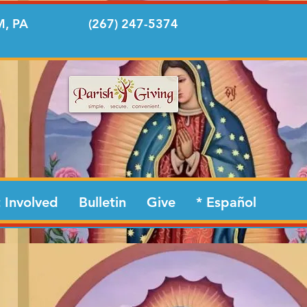
, PA
(267) 247-5374
 Involved
Bulletin
Give
* Español