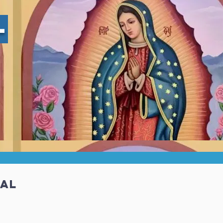
-
ial