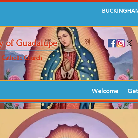
BUCKINGHAM
y of Guadalupe
Catholic Church
Welcome
Get